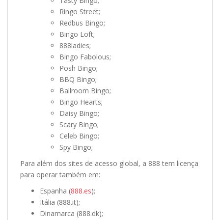
Tasty Bingo;
Ringo Street;
Redbus Bingo;
Bingo Loft;
888ladies;
Bingo Fabolous;
Posh Bingo;
BBQ Bingo;
Ballroom Bingo;
Bingo Hearts;
Daisy Bingo;
Scary Bingo;
Celeb Bingo;
Spy Bingo;
Para além dos sites de acesso global, a 888 tem licença
para operar também em:
Espanha (
888.es
);
Itália (888.it);
Dinamarca (888.dk);