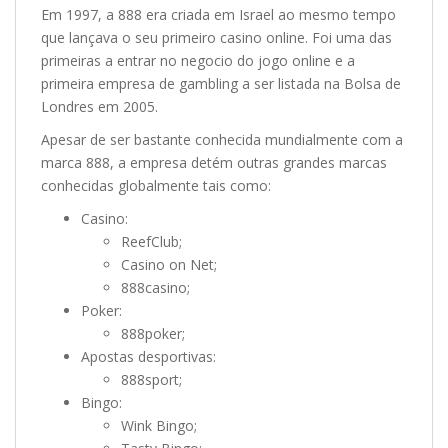
Em 1997, a 888 era criada em Israel ao mesmo tempo
que lançava o seu primeiro casino online. Foi uma das
primeiras a entrar no negocio do jogo online e a
primeira empresa de gambling a ser listada na Bolsa de
Londres em 2005.
Apesar de ser bastante conhecida mundialmente com a
marca 888, a empresa detém outras grandes marcas
conhecidas globalmente tais como:
Casino:
ReefClub;
Casino on Net;
888casino;
Poker:
888poker;
Apostas desportivas:
888sport;
Bingo:
Wink Bingo;