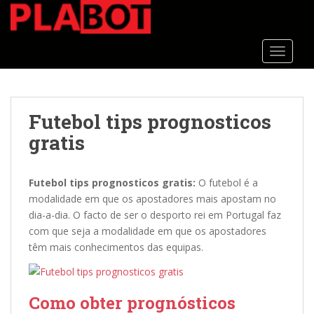
S
k
i
TOGGLE
p
t
o
m
Futebol tips prognosticos
a
i
gratis
n
c
Futebol tips prognosticos gratis:
O futebol é a
o
modalidade em que os apostadores mais apostam no
n
dia-a-dia. O facto de ser o desporto rei em Portugal faz
t
com que seja a modalidade em que os apostadores
e
têm mais conhecimentos das equipas.
n
t
Como obter prognósticos