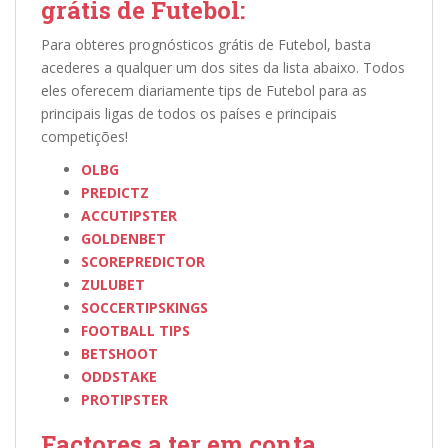
grátis de Futebol:
Para obteres prognósticos grátis de Futebol, basta
acederes a qualquer um dos sites da lista abaixo. Todos
eles oferecem diariamente tips de Futebol para as
principais ligas de todos os países e principais
competições!
OLBG
PREDICTZ
ACCUTIPSTER
GOLDENBET
SCOREPREDICTOR
ZULUBET
SOCCERTIPSKINGS
FOOTBALL TIPS
BETSHOOT
ODDSTAKE
PROTIPSTER
Factores a ter em conta