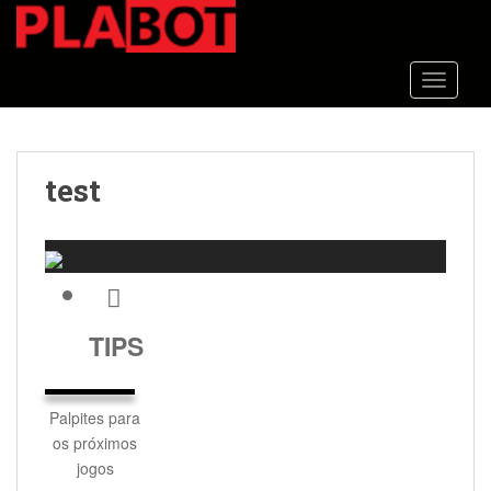
S
k
i
TOGGLE
p
t
o
m
test
a
i
n
c
o
n
TIPS
t
e
n
t
Palpites para
os próximos
jogos