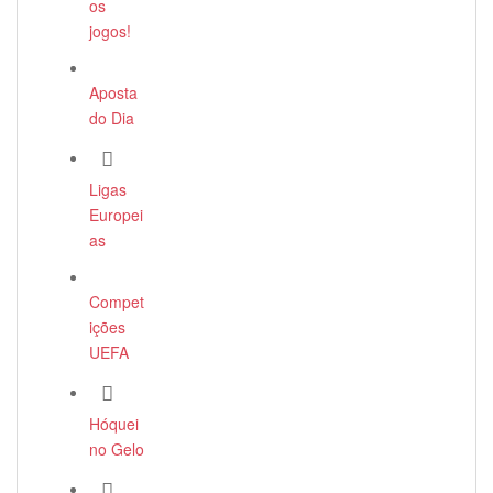
os
jogos!
Aposta
do Dia
Ligas
Europei
as
Compet
ições
UEFA
Hóquei
no Gelo