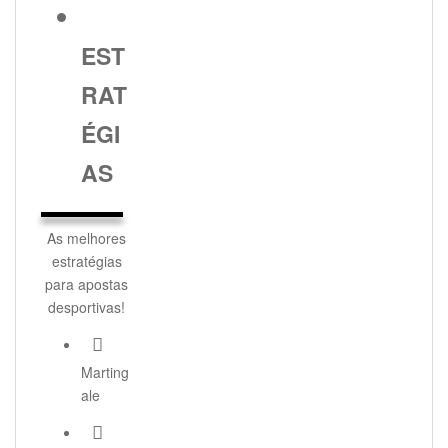
EST
RAT
ÉGI
AS
As melhores
estratégias
para apostas
desportivas!
Marting
ale