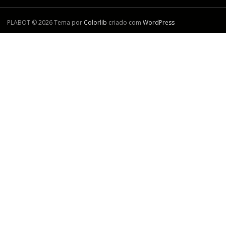
PLABOT © 2026 Tema por
Colorlib
criado com
WordPress