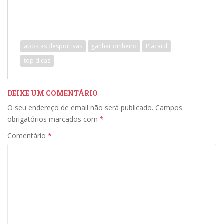
apostas desportivas
ganhar dinheiro
Placard
top dicas
DEIXE UM COMENTÁRIO
O seu endereço de email não será publicado.
Campos
obrigatórios marcados com
*
Comentário
*