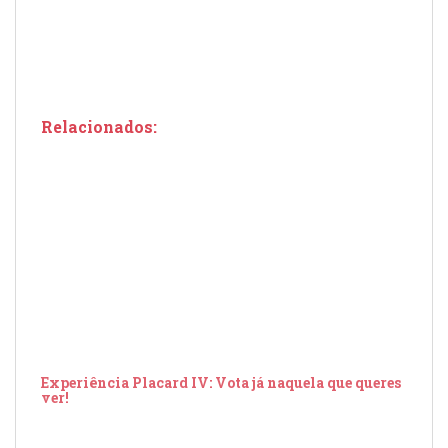
Relacionados:
Experiência Placard IV: Vota já naquela que queres
Expe
ver!
Favo