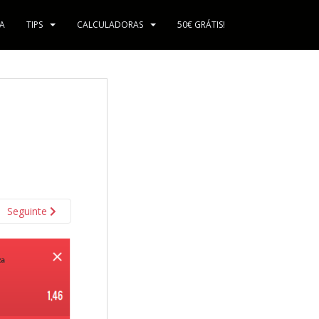
A
TIPS
CALCULADORAS
50€ GRÁTIS!
Seguinte