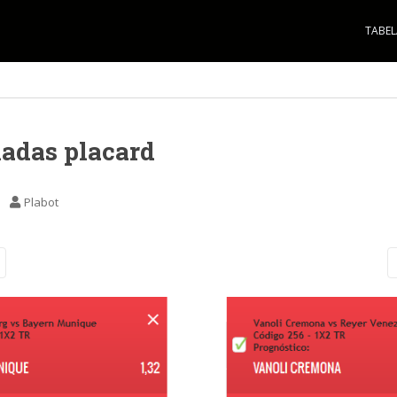
TABEL
adas placard
Plabot