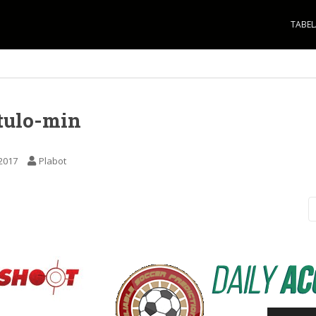
TABEL
tulo-min
 2017
Plabot