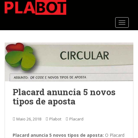
S
k
i
TOGGLE
p
t
o
m
a
i
n
c
o
n
Placard anuncia 5 novos
t
tipos de aposta
e
n
t
Maio 26, 2018
Plabot
Placard
Placard anuncia 5 novos tipos de aposta:
O Placard