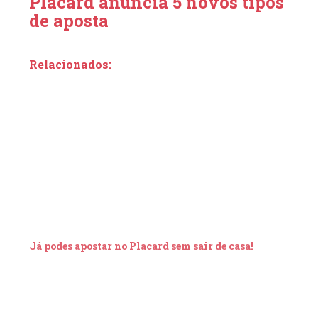
Placard anuncia 5 novos tipos
de aposta
Relacionados:
a
Já podes apostar no Placard sem sair de casa!
Des