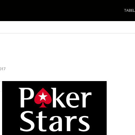
TABEL
017