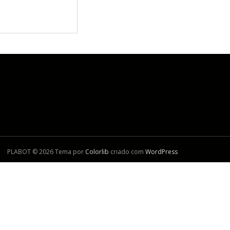
PLABOT © 2026 Tema por
Colorlib
criado com
WordPress